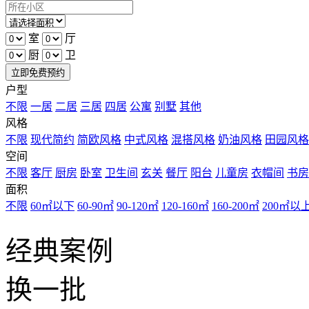
室
厅
厨
卫
立即免费预约
户型
不限
一居
二居
三居
四居
公寓
别墅
其他
风格
不限
现代简约
简欧风格
中式风格
混搭风格
奶油风格
田园风格
空间
不限
客厅
厨房
卧室
卫生间
玄关
餐厅
阳台
儿童房
衣帽间
书房
面积
不限
60㎡以下
60-90㎡
90-120㎡
120-160㎡
160-200㎡
200㎡以
经典案例
换一批