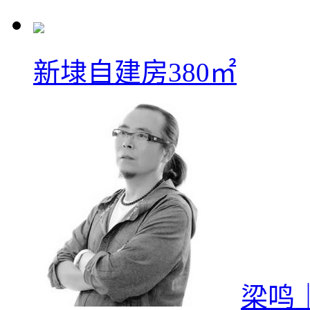
新埭自建房380㎡
梁鸣｜