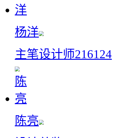
杨洋
主笔设计师
216124
陈亮