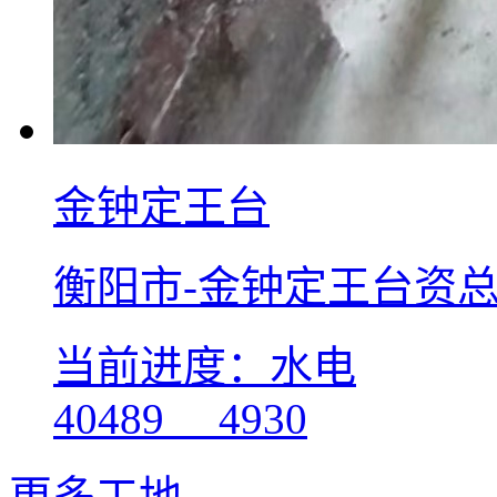
金钟定王台
衡阳市-金钟定王台资总 
当前进度：水电
40489
4930
更多工地