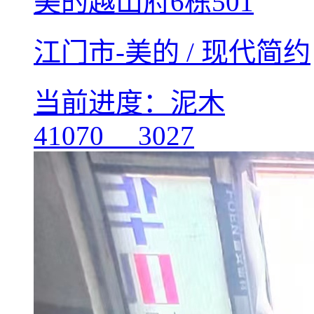
美的越山府6栋501
江门市-美的 / 现代简约
当前进度：泥木
41070
3027