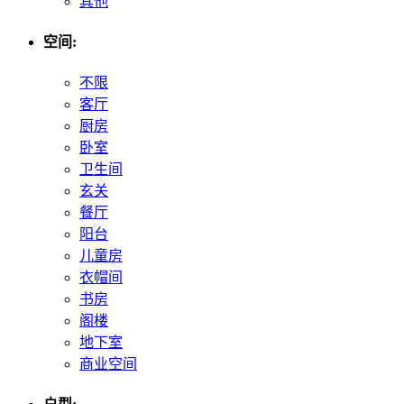
其他
空间:
不限
客厅
厨房
卧室
卫生间
玄关
餐厅
阳台
儿童房
衣帽间
书房
阁楼
地下室
商业空间