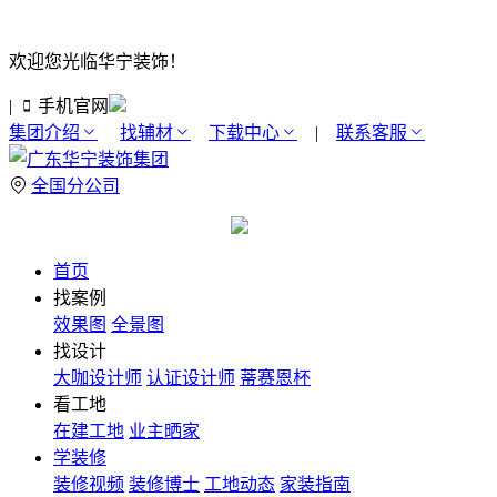
欢迎您光临华宁装饰！
|
手机官网
集团介绍
找辅材
下载中心
|
联系客服
全国分公司
首页
找案例
效果图
全景图
找设计
大咖设计师
认证设计师
蒂赛恩杯
看工地
在建工地
业主晒家
学装修
装修视频
装修博士
工地动态
家装指南