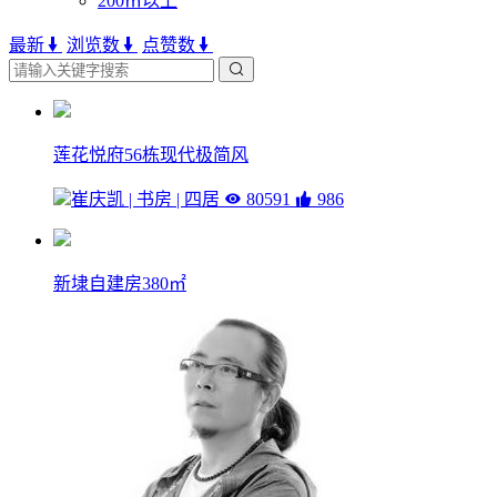
200㎡以上
最新
浏览数
点赞数
莲花悦府56栋现代极简风
崔庆凯 | 书房 | 四居
80591
986
新埭自建房380㎡