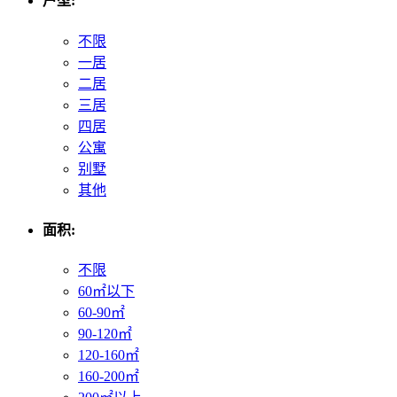
户型:
不限
一居
二居
三居
四居
公寓
别墅
其他
面积:
不限
60㎡以下
60-90㎡
90-120㎡
120-160㎡
160-200㎡