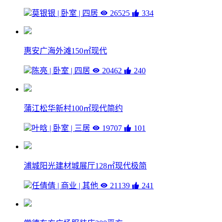
莫银银 | 卧室 | 四居
26525
334
惠安广海外滩150㎡现代
陈亮 | 卧室 | 四居
20462
240
蒲江松华新村100㎡现代简约
叶晗 | 卧室 | 三居
19707
101
浦城阳光建材城展厅128㎡现代极简
任倩倩 | 商业 | 其他
21139
241