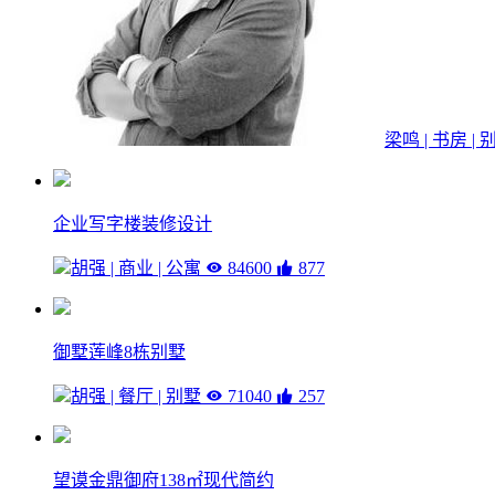
梁鸣 | 书房 |
企业写字楼装修设计
胡强 | 商业 | 公寓
84600
877
御墅莲峰8栋别墅
胡强 | 餐厅 | 别墅
71040
257
望谟金鼎御府138㎡现代简约