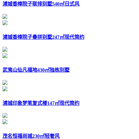
浦城香樟院子联排别墅540㎡日式风
浦城香樟院子叠拼别墅247㎡现代简约
武夷山仙凡福地430㎡独栋别墅
浦城印象梦笔复式楼147㎡现代简约
茂名恒福尚城230㎡轻奢风