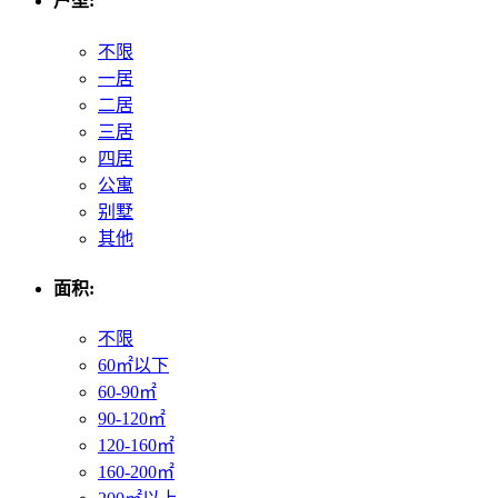
户型:
不限
一居
二居
三居
四居
公寓
别墅
其他
面积:
不限
60㎡以下
60-90㎡
90-120㎡
120-160㎡
160-200㎡