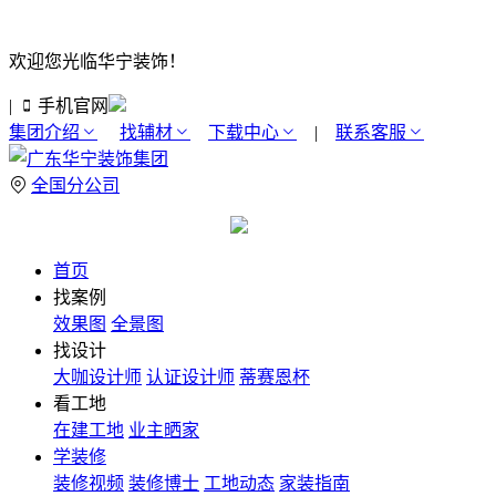
欢迎您光临华宁装饰！
|
手机官网
集团介绍
找辅材
下载中心
|
联系客服
全国分公司
首页
找案例
效果图
全景图
找设计
大咖设计师
认证设计师
蒂赛恩杯
看工地
在建工地
业主晒家
学装修
装修视频
装修博士
工地动态
家装指南