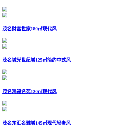
茂名财富世家180㎡现代风
茂名城光世纪城125㎡简约中式风
茂名鸿福名苑120㎡现代风
茂名东汇名雅城145㎡现代轻奢风