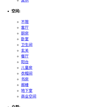
其他
空间:
不限
客厅
厨房
卧室
卫生间
玄关
餐厅
阳台
儿童房
衣帽间
书房
阁楼
地下室
商业空间