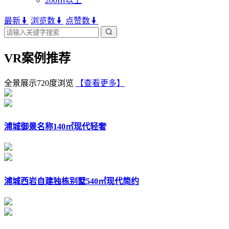
200㎡以上
最新
浏览数
点赞数
VR案例推荐
全景展示720度浏览
【查看更多】
浦城御景名称140㎡现代轻奢
浦城西岩自建独栋别墅540㎡现代简约