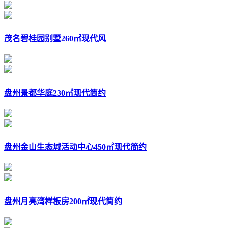
茂名碧桂园别墅260㎡现代风
盘州景都华庭230㎡现代简约
盘州金山生态城活动中心450㎡现代简约
盘州月亮湾样板房200㎡现代简约