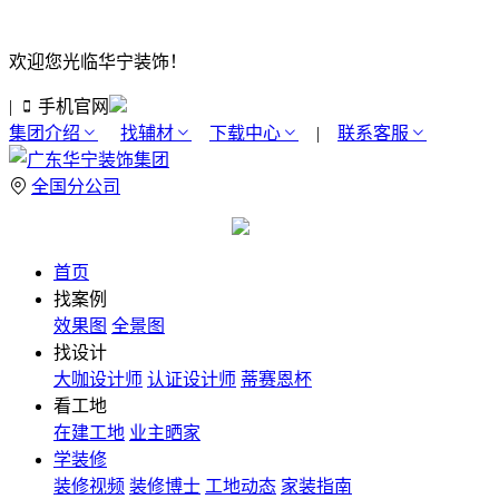
欢迎您光临华宁装饰！
|
手机官网
集团介绍
找辅材
下载中心
|
联系客服
全国分公司
首页
找案例
效果图
全景图
找设计
大咖设计师
认证设计师
蒂赛恩杯
看工地
在建工地
业主晒家
学装修
装修视频
装修博士
工地动态
家装指南