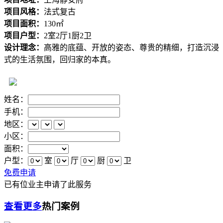
项目风格：
法式复古
项目面积：
130㎡
项目户型：
2室2厅1厨2卫
设计理念：
高雅的底蕴、开放的姿态、尊贵的精细，打造沉浸
式的生活氛围，回归家的本真。
姓名：
手机：
地区：
小区：
面积：
户型：
室
厅
厨
卫
免费申请
已有
位业主申请了此服务
查看更多
热门案例