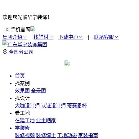
欢迎您光临华宁装饰！
|
手机官网
集团介绍
找辅材
下载中心
|
联系客服
全国分公司
首页
找案例
效果图
全景图
找设计
大咖设计师
认证设计师
蒂赛恩杯
看工地
在建工地
业主晒家
学装修
装修视频
装修博士
工地动态
家装指南