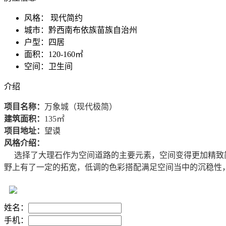
风格：
现代简约
城市：
黔西南布依族苗族自治州
户型：
四居
面积：
120-160㎡
空间：
卫生间
介绍
项目名称：
万象城（现代极简）
建筑面积：
135㎡
项目地址：
望谟
风格介绍：
选择了大理石作为空间道路的主要元素，空间变得更加精致简
野上有了一定的拓宽，低调的色彩搭配满足空间当中的沉稳性
姓名：
手机：