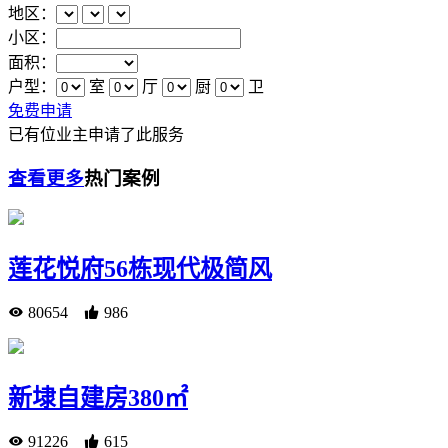
地区：
小区：
面积：
户型：
室
厅
厨
卫
免费申请
已有
位业主申请了此服务
查看更多
热门案例
莲花悦府56栋现代极简风
80654
986
新埭自建房380㎡
91226
615