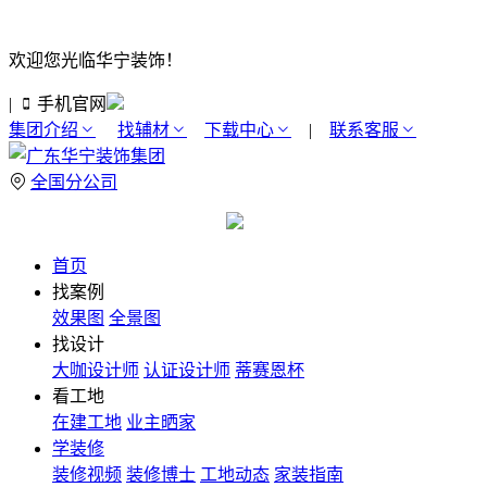
欢迎您光临华宁装饰！
|
手机官网
集团介绍
找辅材
下载中心
|
联系客服
全国分公司
首页
找案例
效果图
全景图
找设计
大咖设计师
认证设计师
蒂赛恩杯
看工地
在建工地
业主晒家
学装修
装修视频
装修博士
工地动态
家装指南