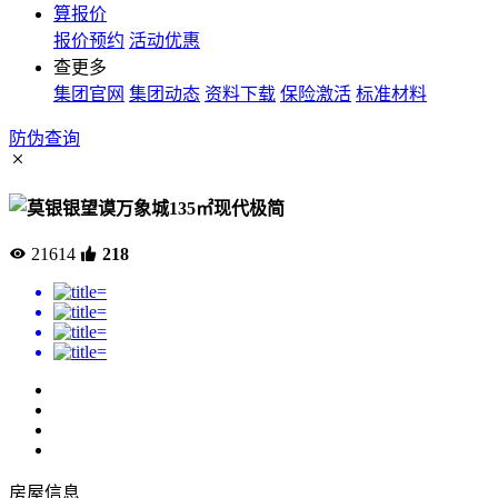
算报价
报价预约
活动优惠
查更多
集团官网
集团动态
资料下载
保险激活
标准材料
防伪查询
望谟万象城135㎡现代极简
21614
218
房屋信息