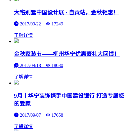
大宅别墅中国设计展 · 自贡站，金秋钜惠！
2017/09/22
17249
了解详情
金秋家装节——柳州华宁优惠豪礼大回馈！
2017/09/18
18030
了解详情
9月丨华宁装饰携手中国建设银行 打造专属您
的爱家
2017/09/07
17658
了解详情