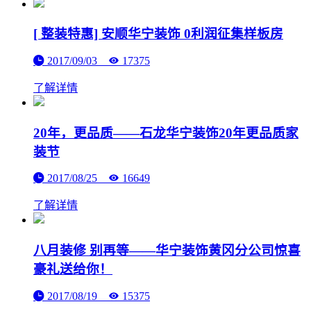
[ 整装特惠] 安顺华宁装饰 0利润征集样板房
2017/09/03
17375
了解详情
20年，更品质——石龙华宁装饰20年更品质家
装节
2017/08/25
16649
了解详情
八月装修 别再等——华宁装饰黄冈分公司惊喜
豪礼送给你！
2017/08/19
15375