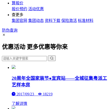
算报价
报价预约
活动优惠
查更多
集团官网
集团动态
资料下载
保险激活
标准材料
防伪查询
优惠活动
更多优惠等你来
20周年全国家装节●宜宾站——全城征集粤派工
艺样本房
2017/09/23
18219
了解详情