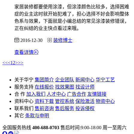
家居装修都要使用涂漆，但涂漆颜色比较多，选择困难
症的业主这时就开始犯难了，担心选择不好会影响整体
色系与效果，下面就是小编总结的常见涂漆装修错误，
正在纠结的业主快点看过来哦。
2016-12-30
装修博士
查看详情
<<
<
1
2
>
>>
关于华宁
集团简介
企业团队
新闻中心
华宁工艺
服务支持
在线报价
找效果图
找设计师
合 作
加入我们
人才中心
广告合作
友情链接
资料中心
资料下载
管控系统
保险激活
物资中心
联系我们
售前咨询
售后服务
投诉侵权
其它
条款与申明
全国服务热线
400-688-0703
售后时间:9:00-18:00 周一至周六