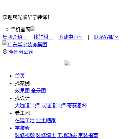
欢迎您光临华宁装饰！
|
手机官网
集团介绍
找辅材
下载中心
|
联系客服
全国分公司
首页
找案例
效果图
全景图
找设计
大咖设计师
认证设计师
蒂赛恩杯
看工地
在建工地
业主晒家
学装修
装修视频
装修博士
工地动态
家装指南